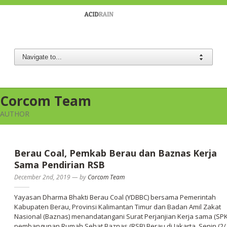
Berau Coal
Corcom Team
AUTHOR
Berau Coal, Pemkab Berau dan Baznas Kerja
Sama Pendirian RSB
December 2nd, 2019
—
by
Corcom Team
Yayasan Dharma Bhakti Berau Coal (YDBBC) bersama Pemerintah
Kabupaten Berau, Provinsi Kalimantan Timur dan Badan Amil Zakat
Nasional (Baznas) menandatangani Surat Perjanjian Kerja sama (SPK
pembangunan Rumah Sehat Baznas (RSB) Berau di Jakarta, Senin (2/1