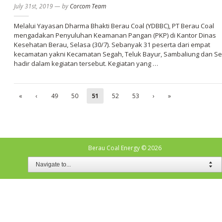
July 31st, 2019
—
by
Corcom Team
Melalui Yayasan Dharma Bhakti Berau Coal (YDBBC), PT Berau Coal
mengadakan Penyuluhan Keamanan Pangan (PKP) di Kantor Dinas
Kesehatan Berau, Selasa (30/7). Sebanyak 31 peserta dari empat
kecamatan yakni Kecamatan Segah, Teluk Bayur, Sambaliung dan S
hadir dalam kegiatan tersebut. Kegiatan yang …
«
‹
49
50
51
52
53
›
»
Berau Coal Energy
© 2026