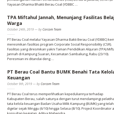
Yayasan Dharma Bhakti Berau Coal (YDBBC …
TPA Miftahul Jannah, Menunjang Fasilitas Bela
Warga
October 24th, 2019
—
by
Corcom Team
PT Berau Coal melalui Yayasan Dharma Bakti Berau Coal (YDBBC) kem
meresmikan fasilitas program Corporate Social Responsibility (CSR).
Fasilitas yang diresmikan yakni Taman Pendidikan Alquran (TPA) Mift
Jannah di Kampung Suaran, Kecamatan Sambaliung, Rabu (23/10).
Peresmian ini ditandai deng …
PT Berau Coal Bantu BUMK Benahi Tata Kelol
Keuangan
October 9th, 2019
—
by
Corcom Team
PT Berau Coal terus memperlihatkan kepeduliannya terhadap
Kabupaten Berau, salah satunya dengan turut mendampingi pelatih
tata kelola keuangan Badan Usaha Milik Kampung (BUMK) yang telah
digelar sejak Minggu (6/10) hingga Selasa (8/10). Project Koordinator 
konsultan kegiatan, Aditya Mahendra …