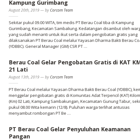
Kampung Gurimbang
August 20th, 2019
—
by
Corcom Team
Sekitar pukul 09.00 WITA, tim medis PT Berau Coal tiba di Kampung
Gurimbang, Kecamatan Sambaliung. Kedatangan disambut oleh war
yang sudah menanti untuk ikut serta dalam pengobatan gratis yang
dilaksanakan PT Berau Coal melalui Yayasan Dharma Bakti Berau Co
(YDBBC). General Manager (GM) CSR PT …
Berau Coal Gelar Pengobatan Gratis di KAT K
21 Lati
August 13th, 2019
—
by
Corcom Team
PT Berau Coal melalui Yayasan Dharma Bakti Berau Coal (YDBBC), ke
menggelar pengobatan gratis di Komunitas Adat Terpencil (KAT) Kilo
(Km) 02 Lati, Kampung Sambakungan, Kecamatan Gunung Tabur, seki
pukul 08.00 Wita kemarin (12/8). Puluhan warga terlihat antusias
menyambut rombongan PT Be …
PT Berau Coal Gelar Penyuluhan Keamanan
Pangan