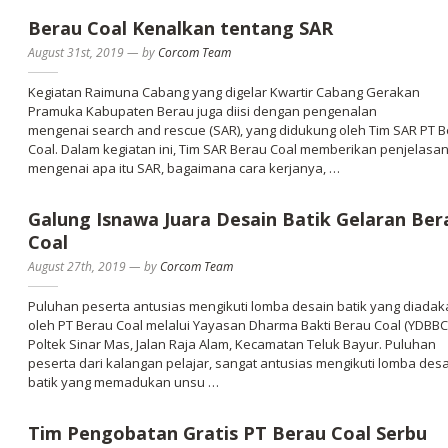
Berau Coal Kenalkan tentang SAR
August 31st, 2019
—
by
Corcom Team
Kegiatan Raimuna Cabang yang digelar Kwartir Cabang Gerakan
Pramuka Kabupaten Berau juga diisi dengan pengenalan
mengenai search and rescue (SAR), yang didukung oleh Tim SAR PT 
Coal. Dalam kegiatan ini, Tim SAR Berau Coal memberikan penjelasa
mengenai apa itu SAR, bagaimana cara kerjanya, …
Galung Isnawa Juara Desain Batik Gelaran Ber
Coal
August 27th, 2019
—
by
Corcom Team
Puluhan peserta antusias mengikuti lomba desain batik yang diada
oleh PT Berau Coal melalui Yayasan Dharma Bakti Berau Coal (YDBBC)
Poltek Sinar Mas, Jalan Raja Alam, Kecamatan Teluk Bayur. Puluhan
peserta dari kalangan pelajar, sangat antusias mengikuti lomba des
batik yang memadukan unsu …
Tim Pengobatan Gratis PT Berau Coal Serbu