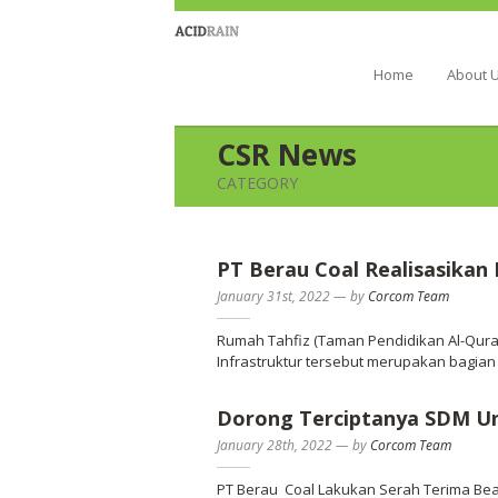
Berau Coal 
Home
About 
CSR News
CATEGORY
PT Berau Coal Realisasikan 
January 31st, 2022
—
by
Corcom Team
Rumah Tahfiz (Taman Pendidikan Al-Quran) 
Infrastruktur tersebut merupakan bagia
Dorong Terciptanya SDM U
January 28th, 2022
—
by
Corcom Team
PT Berau Coal Lakukan Serah Terima Be