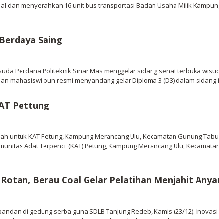
al dan menyerahkan 16 unit bus transportasi Badan Usaha Milik Kampung (
 Berdaya Saing
isuda Perdana Politeknik Sinar Mas menggelar sidang senat terbuka wisud
an mahasiswi pun resmi menyandang gelar Diploma 3 (D3) dalam sidang ini
AT Pettung
ah untuk KAT Petung, Kampung Merancang Ulu, Kecamatan Gunung Tabur,
munitas Adat Terpencil (KAT) Petung, Kampung Merancang Ulu, Kecamatan
 Rotan, Berau Coal Gelar Pelatihan Menjahit An
andan di gedung serba guna SDLB Tanjung Redeb, Kamis (23/12). Inovas