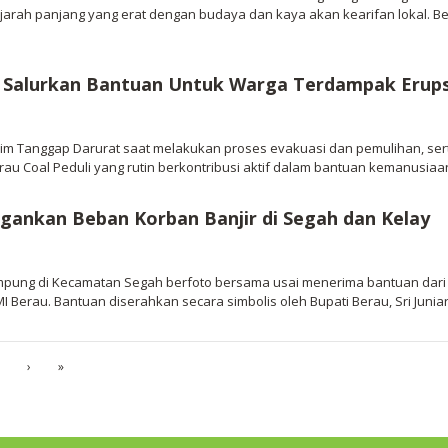
ejarah panjang yang erat dengan budaya dan kaya akan kearifan lokal. B
li Salurkan Bantuan Untuk Warga Terdampak Erup
 Tim Tanggap Darurat saat melakukan proses evakuasi dan pemulihan, se
rau Coal Peduli yang rutin berkontribusi aktif dalam bantuan kemanusi
ingankan Beban Korban Banjir di Segah dan Kelay
pung di Kecamatan Segah berfoto bersama usai menerima bantuan dari 
 Berau. Bantuan diserahkan secara simbolis oleh Bupati Berau, Sri Juniars
›
»