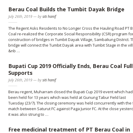
Berau Coal Builds the Tumbit Dayak Bridge
July 26th, 2019
—
by
siti hanif
The Regent Asks Residents to No Longer Cross the Hauling Road PT 
Coal re-realized the Corporate Social Responsibility (CSR) program fo
construction of bridges in Tumbit Dayak Village, Sambaliung District. 
bridge will connect the Tumbit Dayak area with Tumbit Stage in the vil
&nb …
Bupati Cup 2019 Officially Ends, Berau Coal Ful
Supports
July 26th, 2019
—
by
siti hanif
Berau regent, Muharram closed the Bupati Cup 2019 event which had
been held for 13 years which was held at Gunung Tabur Field last
Tuesday (23/7). The closing ceremony was held concurrently with the 
match between Saturut FC against Paga Junior FC. At the close yester
it was also strung to …
Free medicinal treatment of PT Berau Coal in