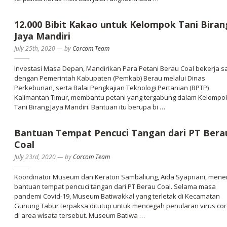
12.000 Bibit Kakao untuk Kelompok Tani Biran
Jaya Mandiri
July 25th, 2020
—
by
Corcom Team
Investasi Masa Depan, Mandirikan Para Petani Berau Coal bekerja 
dengan Pemerintah Kabupaten (Pemkab) Berau melalui Dinas
Perkebunan, serta Balai Pengkajian Teknologi Pertanian (BPTP)
Kalimantan Timur, membantu petani yang tergabung dalam Kelompo
Tani Birang Jaya Mandiri. Bantuan itu berupa bi …
Bantuan Tempat Pencuci Tangan dari PT Bera
Coal
July 23rd, 2020
—
by
Corcom Team
Koordinator Museum dan Keraton Sambaliung, Aida Syapriani, mene
bantuan tempat pencuci tangan dari PT Berau Coal. Selama masa
pandemi Covid-19, Museum Batiwakkal yang terletak di Kecamatan
Gunung Tabur terpaksa ditutup untuk mencegah penularan virus co
di area wisata tersebut. Museum Batiwa …