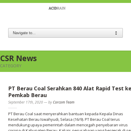
Berau Coal
CSR News
CATEGORY
PT Berau Coal Serahkan 840 Alat Rapid Test k
Pemkab Berau
September 17th, 2020
—
by
Corcom Team
PT Berau Coal saat menyerahkan bantuan kepada Kepala Dinas
Kesehatan Berau Iswahyudi, Selasa (16/9). PT Berau Coal terus
mendukung upaya pemerintah dalam mencegah penyebaran virus
corona di Kabupaten Berau. Kali ini, perusahaan yang bergerak di se