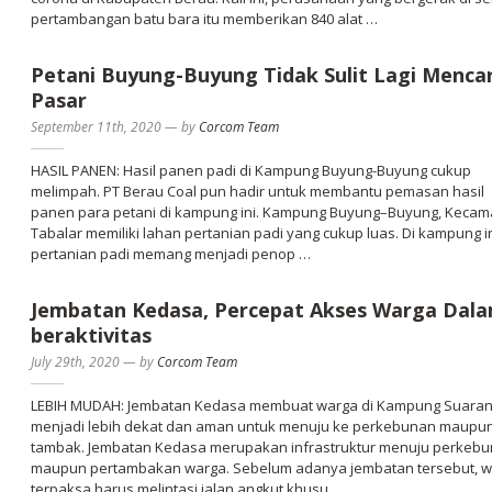
pertambangan batu bara itu memberikan 840 alat …
Petani Buyung-Buyung Tidak Sulit Lagi Mencar
Pasar
September 11th, 2020
—
by
Corcom Team
HASIL PANEN: Hasil panen padi di Kampung Buyung-Buyung cukup
melimpah. PT Berau Coal pun hadir untuk membantu pemasan hasil
panen para petani di kampung ini. Kampung Buyung–Buyung, Kecam
Tabalar memiliki lahan pertanian padi yang cukup luas. Di kampung in
pertanian padi memang menjadi penop …
Jembatan Kedasa, Percepat Akses Warga Dal
beraktivitas
July 29th, 2020
—
by
Corcom Team
LEBIH MUDAH: Jembatan Kedasa membuat warga di Kampung Suara
menjadi lebih dekat dan aman untuk menuju ke perkebunan maupu
tambak. Jembatan Kedasa merupakan infrastruktur menuju perkeb
maupun pertambakan warga. Sebelum adanya jembatan tersebut, 
terpaksa harus melintasi jalan angkut khusu …