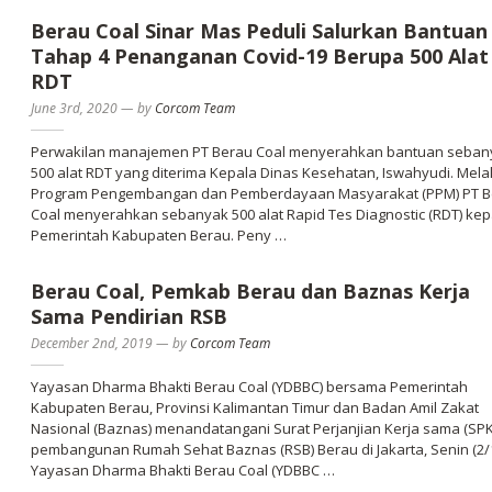
Berau Coal Sinar Mas Peduli Salurkan Bantuan
Tahap 4 Penanganan Covid-19 Berupa 500 Alat
RDT
June 3rd, 2020
—
by
Corcom Team
Perwakilan manajemen PT Berau Coal menyerahkan bantuan seban
500 alat RDT yang diterima Kepala Dinas Kesehatan, Iswahyudi. Melal
Program Pengembangan dan Pemberdayaan Masyarakat (PPM) PT B
Coal menyerahkan sebanyak 500 alat Rapid Tes Diagnostic (RDT) ke
Pemerintah Kabupaten Berau. Peny …
Berau Coal, Pemkab Berau dan Baznas Kerja
Sama Pendirian RSB
December 2nd, 2019
—
by
Corcom Team
Yayasan Dharma Bhakti Berau Coal (YDBBC) bersama Pemerintah
Kabupaten Berau, Provinsi Kalimantan Timur dan Badan Amil Zakat
Nasional (Baznas) menandatangani Surat Perjanjian Kerja sama (SPK
pembangunan Rumah Sehat Baznas (RSB) Berau di Jakarta, Senin (2/1
Yayasan Dharma Bhakti Berau Coal (YDBBC …