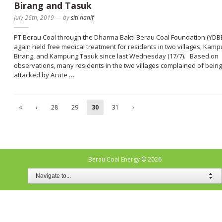
Birang and Tasuk
July 26th, 2019
—
by
siti hanif
PT Berau Coal through the Dharma Bakti Berau Coal Foundation (YDB
again held free medical treatment for residents in two villages, Kam
Birang, and Kampung Tasuk since last Wednesday (17/7). Based on
observations, many residents in the two villages complained of being
attacked by Acute …
«
‹
28
29
30
31
›
Berau Coal Energy
© 2026