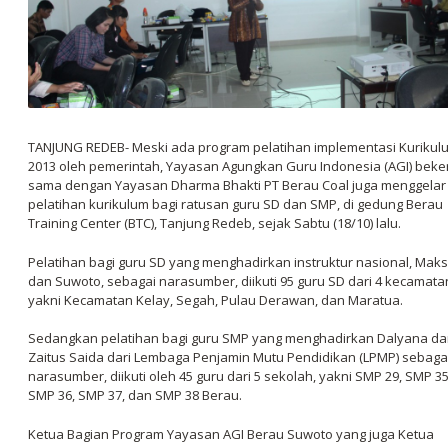
TANJUNG REDEB- Meski ada program pelatihan implementasi Kurikul
2013 oleh pemerintah, Yayasan Agungkan Guru Indonesia (AGI) beke
sama dengan Yayasan Dharma Bhakti PT Berau Coal juga menggelar
pelatihan kurikulum bagi ratusan guru SD dan SMP, di gedung Berau
Training Center (BTC), Tanjung Redeb, sejak Sabtu (18/10) lalu.
Pelatihan bagi guru SD yang menghadirkan instruktur nasional, Maks
dan Suwoto, sebagai narasumber, diikuti 95 guru SD dari 4 kecamata
yakni Kecamatan Kelay, Segah, Pulau Derawan, dan Maratua.
Sedangkan pelatihan bagi guru SMP yang menghadirkan Dalyana d
Zaitus Saida dari Lembaga Penjamin Mutu Pendidikan (LPMP) sebaga
narasumber, diikuti oleh 45 guru dari 5 sekolah, yakni SMP 29, SMP 35
SMP 36, SMP 37, dan SMP 38 Berau.
Ketua Bagian Program Yayasan AGI Berau Suwoto yang juga Ketua