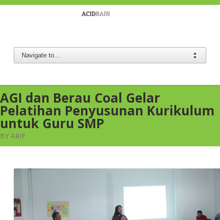
Berau Coal
AGI dan Berau Coal Gelar
Pelatihan Penyusunan Kurikulum
untuk Guru SMP
BY ARIF