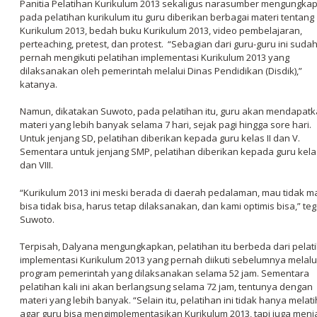
Panitia Pelatihan Kurikulum 2013 sekaligus narasumber mengungka
pada pelatihan kurikulum itu guru diberikan berbagai materi tentang
Kurikulum 2013, bedah buku Kurikulum 2013, video pembelajaran,
perteaching, pretest, dan protest. “Sebagian dari guru-guru ini suda
pernah mengikuti pelatihan implementasi Kurikulum 2013 yang
dilaksanakan oleh pemerintah melalui Dinas Pendidikan (Disdik),”
katanya.
Namun, dikatakan Suwoto, pada pelatihan itu, guru akan mendapat
materi yang lebih banyak selama 7 hari, sejak pagi hingga sore hari.
Untuk jenjang SD, pelatihan diberikan kepada guru kelas II dan V.
Sementara untuk jenjang SMP, pelatihan diberikan kepada guru kelas
dan VIII.
“Kurikulum 2013 ini meski berada di daerah pedalaman, mau tidak m
bisa tidak bisa, harus tetap dilaksanakan, dan kami optimis bisa,” te
Suwoto.
Terpisah, Dalyana mengungkapkan, pelatihan itu berbeda dari pelat
implementasi Kurikulum 2013 yang pernah diikuti sebelumnya melalu
program pemerintah yang dilaksanakan selama 52 jam. Sementara
pelatihan kali ini akan berlangsung selama 72 jam, tentunya dengan
materi yang lebih banyak. “Selain itu, pelatihan ini tidak hanya melati
agar guru bisa mengimplementasikan Kurikulum 2013, tapi juga menj