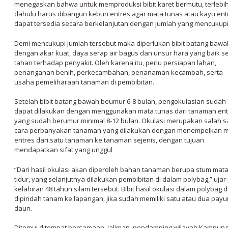
menegaskan bahwa untuk memproduksi bibit karet bermutu, terlebi
dahulu harus dibangun kebun entres agar mata tunas atau kayu ent
dapat tersedia secara berkelanjutan dengan jumlah yang mencukupi
Demi mencukupi jumlah tersebut maka diperlukan bibit batang bawa
dengan akar kuat, daya serap air bagus dan unsur hara yang baik se
tahan terhadap penyakit. Oleh karena itu, perlu persiapan lahan,
penanganan benih, perkecambahan, penanaman kecambah, serta
usaha pemeliharaan tanaman di pembibitan.
Setelah bibit batang bawah beumur 6-8 bulan, pengokulasian sudah
dapat dilakukan dengan menggunakan mata tunas dari tanaman ent
yang sudah berumur minimal 8-12 bulan. Okulasi merupakan salah s
cara perbanyakan tanaman yang dilakukan dengan menempelkan 
entres dari satu tanaman ke tanaman sejenis, dengan tujuan
mendapatkan sifat yang unggul
“Dari hasil okulasi akan diperoleh bahan tanaman berupa stum mat
tidur, yang selanjutnya dilakukan pembibitan di dalam
polybag
,” ujar
kelahiran 48 tahun silam tersebut. Bibit hasil okulasi dalam
polybag
d
dipindah tanam ke lapangan, jika sudah memiliki satu atau dua pay
daun.
Ditemui ditempat bersamaan, Jaliman, pendamping wilayah Kampun