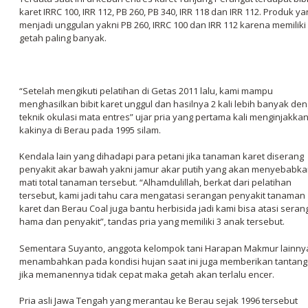
karet IRRC 100, IRR 112, PB 260, PB 340, IRR 118 dan IRR 112. Produk y
menjadi unggulan yakni PB 260, IRRC 100 dan IRR 112 karena memiliki
getah paling banyak.
“Setelah mengikuti pelatihan di Getas 2011 lalu, kami mampu
menghasilkan bibit karet unggul dan hasilnya 2 kali lebih banyak de
teknik okulasi mata entres” ujar pria yang pertama kali menginjakka
kakinya di Berau pada 1995 silam.
Kendala lain yang dihadapi para petani jika tanaman karet diserang
penyakit akar bawah yakni jamur akar putih yang akan menyebabk
mati total tanaman tersebut. “Alhamdulillah, berkat dari pelatihan
tersebut, kami jadi tahu cara mengatasi serangan penyakit tanaman
karet dan Berau Coal juga bantu herbisida jadi kami bisa atasi sera
hama dan penyakit”, tandas pria yang memiliki 3 anak tersebut.
Sementara Suyanto, anggota kelompok tani Harapan Makmur lainny
menambahkan pada kondisi hujan saat ini juga memberikan tantan
jika memanennya tidak cepat maka getah akan terlalu encer.
Pria asli Jawa Tengah yang merantau ke Berau sejak 1996 tersebut