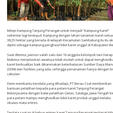
Mimpi Kampung Tanjung Perangat untuk menjadi “Kampung Karet”
sebentar lagi terwujud. Kampung dengan lahan tanaman karet selua
38,25 hektar yang berada di wilayah Kecamatan Sambaliung itu itu a
diplot sebagai kampung penghasil bibit karet unggul di Kabupaten Be
Saat ditemui, Jaenuri salah satu dari 16 anggota kelompok tani Hara
Makmur menjelaskan awalnya tidak mudah untuk dapat menghasilk
karet berkualitas baik dikarenakan keterbatasan Sumber Daya Man
(SDM) dan fasilitas yang ada, sehingga penanaman hanya dengan bi
cabutan.
Demi membantu kendala yang dihadapi, PT Berau Coal memberikan
bantuan pelatihan kepada para petani karet Tanjung Perangat.
Bekerjasama dengan balai pelatihan Getas, Salatiga, Jawa Tengah ki
para petani mampu menghasilkan bibit karet produk unggul melalui
okulasi mata entres.
Terdata saat ini di kebun entres karet Tanjung Perangat terdapat bibi