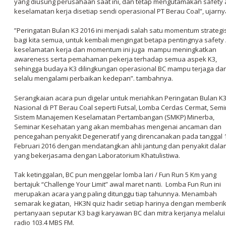
yang diusung perusahaan saat ini, dan tetap mengutamakan
safety
keselamatan kerja disetiap sendi operasional PT Berau Coal
”,
ujarny
”Peringatan Bulan K3 2016 ini menjadi salah satu momentum strategi
bagi kita semua, untuk kembali mengingat betapa pentingnya
safety
keselamatan kerja dan momentum ini juga mampu meningkatkan
awareness
serta pemahaman pekerja terhadap semua aspek K3,
sehingga budaya K3 dilingkungan operasional BC mampu terjaga da
selalu mengalami perbaikan kedepan”. tambahnya.
Serangkaian acara pun digelar untuk meriahkan Peringatan Bulan K
Nasional di PT Berau Coal seperti Futsal, Lomba Cerdas Cermat, Sem
Sistem Manajemen Keselamatan Pertambangan (SMKP) Minerba,
Seminar Kesehatan yang akan membahas mengenai ancaman dan
pencegahan penyakit Degeneratif yang direncanakan pada tanggal 
Februari 2016 dengan mendatangkan ahli jantung dan penyakit dala
yang bekerjasama dengan Laboratorium Khatulistiwa.
Tak ketinggalan, BC pun menggelar lomba lari / Fun Run 5 Km yang
bertajuk “Challenge Your Limit” awal maret nanti. Lomba Fun Run ini
merupakan acara yang paling ditunggu tiap tahunnya. Menambah
semarak kegiatan, HK3N quiz hadir setiap harinya dengan memberi
pertanyaan seputar K3 bagi karyawan BC dan mitra kerjanya melalui
radio 103.4 MBS FM.