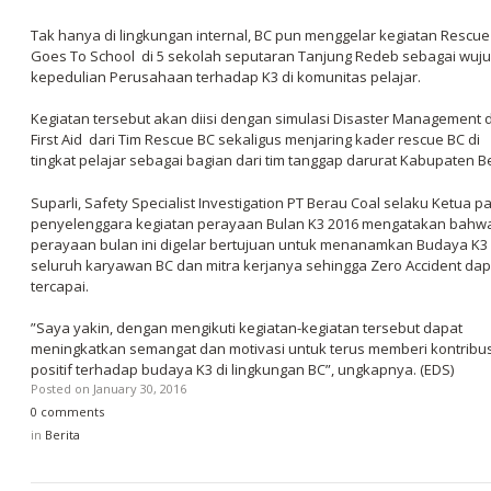
Tak hanya di lingkungan internal, BC pun menggelar kegiatan Rescue
Goes To School di 5 sekolah seputaran Tanjung Redeb sebagai wuj
kepedulian Perusahaan terhadap K3 di komunitas pelajar.
Kegiatan tersebut akan diisi dengan simulasi
Disaster Management
d
First Aid
dari Tim Rescue BC sekaligus menjaring kader rescue BC di
tingkat pelajar sebagai bagian dari tim tanggap darurat Kabupaten B
Suparli, Safety Specialist Investigation PT Berau Coal selaku Ketua pa
penyelenggara kegiatan perayaan Bulan K3 2016 mengatakan bahw
perayaan bulan ini digelar bertujuan untuk menanamkan Budaya K3 
seluruh karyawan BC dan mitra kerjanya sehingga
Zero Accident
dap
tercapai.
”Saya yakin, dengan mengikuti kegiatan-kegiatan tersebut dapat
meningkatkan semangat dan motivasi untuk terus memberi kontribus
positif terhadap budaya K3 di lingkungan BC”, ungkapnya. (EDS)
Posted on
January 30, 2016
0 comments
in
Berita