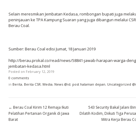
Selain meresmikan Jembatan Kedasa, rombongan bupati juga melak
peninjauan ke TPA Kampung Suaran yang juga dibangun melalui CSR
Berau Coal.
Sumber: Berau Coal edisi Jumat, 18 Januari 2019
http://berau.prokal.co/read/news/58841-jawab-harapan-warga-deng
jembatan-kedasa.html
Posted on
February 12, 2019
0 comments
in
Berita
,
Berita CSR
,
Media
,
News @id
,
post halaman depan
,
Uncategorized @
←
Berau Coal Kirim 12 Remaja Ikuti
543 Security Bakal Jalani Bin
Pelatihan Pertanian Organik di Jawa
Dilatih Kodim, Diikuti Tiga Perus
Barat
Mitra Kerja Berau C