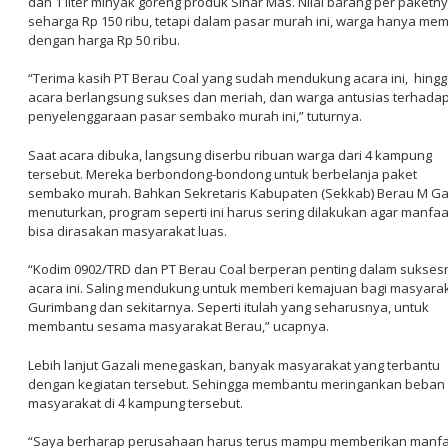
dan 1 liter minyak goreng produk Sinar Mas. Nilai barang per paketn
seharga Rp 150 ribu, tetapi dalam pasar murah ini, warga hanya mem
dengan harga Rp 50 ribu.
“Terima kasih PT Berau Coal yang sudah mendukung acara ini, hing
acara berlangsung sukses dan meriah, dan warga antusias terhada
penyelenggaraan pasar sembako murah ini,” tuturnya.
Saat acara dibuka, langsung diserbu ribuan warga dari 4 kampung
tersebut. Mereka berbondong-bondong untuk berbelanja paket
sembako murah. Bahkan Sekretaris Kabupaten (Sekkab) Berau M Ga
menuturkan, program seperti ini harus sering dilakukan agar manfa
bisa dirasakan masyarakat luas.
“Kodim 0902/TRD dan PT Berau Coal berperan penting dalam sukses
acara ini. Saling mendukung untuk memberi kemajuan bagi masyara
Gurimbang dan sekitarnya. Seperti itulah yang seharusnya, untuk
membantu sesama masyarakat Berau,” ucapnya.
Lebih lanjut Gazali menegaskan, banyak masyarakat yang terbantu
dengan kegiatan tersebut. Sehingga membantu meringankan beban
masyarakat di 4 kampung tersebut.
“Saya berharap perusahaan harus terus mampu memberikan manfa