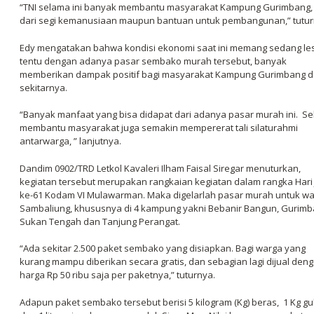
“TNI selama ini banyak membantu masyarakat Kampung Gurimbang, 
dari segi kemanusiaan maupun bantuan untuk pembangunan,” tutur
Edy mengatakan bahwa kondisi ekonomi saat ini memang sedang le
tentu dengan adanya pasar sembako murah tersebut, banyak
memberikan dampak positif bagi masyarakat Kampung Gurimbang 
sekitarnya.
“Banyak manfaat yang bisa didapat dari adanya pasar murah ini. Se
membantu masyarakat juga semakin mempererat tali silaturahmi
antarwarga, ” lanjutnya.
Dandim 0902/TRD Letkol Kavaleri Ilham Faisal Siregar menuturkan,
kegiatan tersebut merupakan rangkaian kegiatan dalam rangka Hari 
ke-61 Kodam VI Mulawarman. Maka digelarlah pasar murah untuk w
Sambaliung, khususnya di 4 kampung yakni Bebanir Bangun, Gurimb
Sukan Tengah dan Tanjung Perangat.
“Ada sekitar 2.500 paket sembako yang disiapkan. Bagi warga yang
kurang mampu diberikan secara gratis, dan sebagian lagi dijual den
harga Rp 50 ribu saja per paketnya,” tuturnya.
Adapun paket sembako tersebut berisi 5 kilogram (Kg) beras, 1 Kg gu