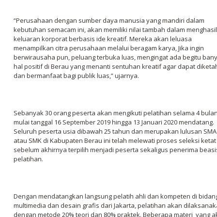
“Perusahaan dengan sumber daya manusia yang mandiri dalam
kebutuhan semacam ini, akan memiliki nilai tambah dalam menghasi
keluaran korporat berbasis ide kreatif. Mereka akan leluasa
menampilkan citra perusahaan melalui beragam karya, Jika ingin
berwirausaha pun, peluang terbuka luas, mengingat ada begitu ban
hal positif di Berau yang menanti sentuhan kreatif agar dapat diketa
dan bermanfaat bagi publik luas,” ujarnya.
Sebanyak 30 orang peserta akan mengikuti pelatihan selama 4 bula
mulai tanggal 16 September 2019 hingga 13 Januari 2020 mendatang.
Seluruh peserta usia dibawah 25 tahun dan merupakan lulusan SMA
atau SMK di Kabupaten Berau ini telah melewati proses seleksi ketat
sebelum akhirnya terpilih menjadi peserta sekaligus penerima beas
pelatihan.
Dengan mendatangkan langsung pelatih ahli dan kompeten di bidan
multimedia dan desain grafis dari Jakarta, pelatihan akan dilaksana
dengan metode 20% teori dan 80% praktek. Beberapa materi yang a