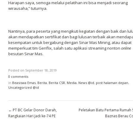
Harapan saya, semoga melalui pelatihan ini bisa menjadi seorang
wirausaha,” tuturnya.
Nantinya, para peserta yang mengikuti kegiatan dengan baik dan lul
akan mendapatkan sertifikat dan bagi lulusan terbaik akan mendap
kesempatan untuk bergabung dengan Sinar Mas Mining, atau dapat
memperkuat tim Genflix, salah satu aplikasi streaming nonton
online
besutan Sinar Mas.
Posted on
September 18, 2019
0 comments
in
Beasiswa Emas
,
Berita
,
Berita CSR
,
Media
,
News @id
,
post halaman depan
,
Uncategorized @id
←
PT BC Gelar Donor Darah,
Peletakan Batu Pertama Rumah 
Rangkaian Hari Jadi ke-74 PE
Baznas Berau C