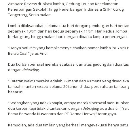
Airspace Review di lokasi lomba, Gedung Jurusan Keselamatan
Penerbangan Sekolah Tinggi Penerbangan Indonesia (STPI) Curug,
Tangerang, Senin malam.
Lomba dilaksanakan selama dua hari dengan pembagian hari perta
sebanyak 10 tim dan hari kedua sebanyak 11 tim. Hari kedua, lomba
berlangsung hingga malam hari dengan dibantu lampu penerangan.
“Hanya satu tim yang komplit menyelesaikan nomor lomba ini. Yaitu 
Berau Coal,” jelas Andi.
Dua korban berhasil mereka evakuasi dari atas gedung dan ditunta
dengan
debriefing
.
“Catatan waktu mereka adalah 39 menit dari 40 menit yang disediaka
tambah mantan
rescuer
selama 20 tahun di dua perusahaan tamban
besar ini.
“Sedangkan yang tidak komplit, artinya mereka berhasil menurunka
dua korban tapi tidak dituntaskan dengan
debriefing
ada dua tim. Yai
Pama Persanda Nusantara dan PT Darma Henwa,” terangnya.
Kemudian, ada dua tim lain yang berhasil mengevakuasi hanya satu