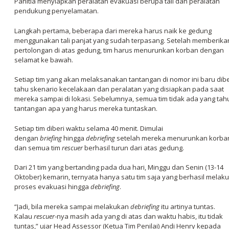
Panitia menyiapkan peralatan evakuasi berupa tali dan peralatan
pendukung penyelamatan.
Langkah pertama, beberapa dari mereka harus naik ke gedung
menggunakan tali panjat yang sudah terpasang. Setelah memberika
pertolongan di atas gedung, tim harus menurunkan korban dengan
selamat ke bawah.
Setiap tim yang akan melaksanakan tantangan di nomor ini baru dibe
tahu skenario kecelakaan dan peralatan yang disiapkan pada saat
mereka sampai di lokasi. Sebelumnya, semua tim tidak ada yang tah
tantangan apa yang harus mereka tuntaskan.
Setiap tim diberi waktu selama 40 menit. Dimulai
dengan
briefing
hingga
debriefing
setelah mereka menurunkan korba
dan semua tim
rescuer
berhasil turun dari atas gedung.
Dari 21 tim yang bertanding pada dua hari, Minggu dan Senin (13-14
Oktober) kemarin, ternyata hanya satu tim saja yang berhasil melak
proses evakuasi hingga
debriefing
.
“Jadi, bila mereka sampai melakukan
debriefing
itu artinya tuntas.
Kalau
rescuer
-nya masih ada yang di atas dan waktu habis, itu tidak
tuntas,” ujar Head Assessor (Ketua Tim Penilai) Andi Henry kepada