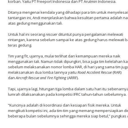
korban. Yaitu PT Freeport Indonesia dan PT Arutmin Indonesia.
Ditanya mengenai kendala yang dihadapi para tim untuk menyelesa
tantangan ini, Andi menjelaskan bahwa kesulitan pertama adalah na
atas gedung menggunakan tali.
Untuk hal ini seorang
rescuer
dituntut punya pengalaman melewati
rintangan, karena sebelum sampai ke atas gedung harus melewati b
teras gedung.
Tim yang fit, ujarnya, mulai terlihat dari kemampuan mereka naik
menggunakan tali. Namun tidak dipungkiri, bisa juga tim kelelahan k
sebelum melaksanakan nomor lomba HAR, di hari yang sama tim jug
melaksanakan dua lomba lainnya yaitu
Road Accident Rescue
(RAR)
dan
Aircraft Rescue and Fire Fighting
(ARRF).
Tapi, ujarnya lagi, hitungan tiga lomba dalam satu hari itu sebenarny
lumrah dilaksanakan pada kompetisi IFRC tahun-tahun sebelumnya.
“Kuncinya adalah di koordinasi dan kesiapan fisik mereka. Untuk
mengikuti kompetisi ini, ada tim-tim yang memang mempersiapkan dir
beberapa bulan sebelumnya sehingga mereka siap betul,” pungkas 