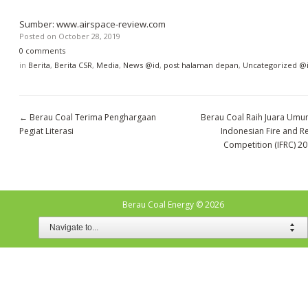
Sumber: www.airspace-review.com
Posted on
October 28, 2019
0 comments
in
Berita
,
Berita CSR
,
Media
,
News @id
,
post halaman depan
,
Uncategorized @
←
Berau Coal Terima Penghargaan
Berau Coal Raih Juara Umu
Pegiat Literasi
Indonesian Fire and R
Competition (IFRC) 2
Berau Coal Energy
© 2026