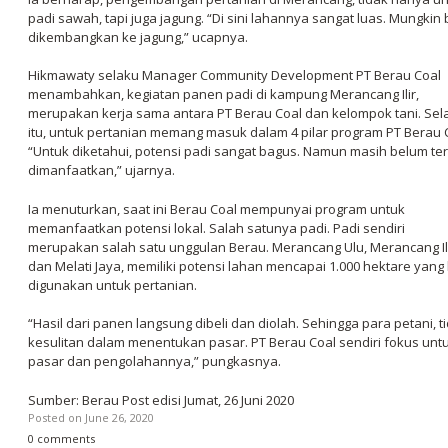
padi sawah, tapi juga jagung. “Di sini lahannya sangat luas. Mungkin 
dikembangkan ke jagung,” ucapnya.
Hikmawaty selaku Manager Community Development PT Berau Coal
menambahkan, kegiatan panen padi di kampung Merancang Ilir,
merupakan kerja sama antara PT Berau Coal dan kelompok tani. Sel
itu, untuk pertanian memang masuk dalam 4 pilar program PT Berau 
“Untuk diketahui, potensi padi sangat bagus. Namun masih belum ter
dimanfaatkan,” ujarnya.
Ia menuturkan, saat ini Berau Coal mempunyai program untuk
memanfaatkan potensi lokal. Salah satunya padi. Padi sendiri
merupakan salah satu unggulan Berau. Merancang Ulu, Merancang Ili
dan Melati Jaya, memiliki potensi lahan mencapai 1.000 hektare yang
digunakan untuk pertanian.
“Hasil dari panen langsung dibeli dan diolah. Sehingga para petani, t
kesulitan dalam menentukan pasar. PT Berau Coal sendiri fokus unt
pasar dan pengolahannya,” pungkasnya.
Sumber: Berau Post edisi Jumat, 26 Juni 2020
Posted on
June 26, 2020
0 comments