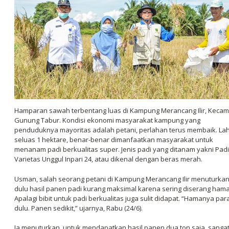
Hamparan sawah terbentang luas di Kampung Merancang Ilir, Keca
Gunung Tabur. Kondisi ekonomi masyarakat kampung yang
penduduknya mayoritas adalah petani, perlahan terus membaik. La
seluas 1 hektare, benar-benar dimanfaatkan masyarakat untuk
menanam padi berkualitas super. Jenis padi yang ditanam yakni Padi
Varietas Unggul Inpari 24, atau dikenal dengan beras merah.
Usman, salah seorang petani di Kampung Merancang Ilir menuturkan
dulu hasil panen padi kurang maksimal karena sering diserang hama
Apalagi bibit untuk padi berkualitas juga sulit didapat. “Hamanya par
dulu. Panen sedikit,” ujarnya, Rabu (24/6).
Ia menuturkan, untuk mendapatkan hasil panen dua ton saja, sanga