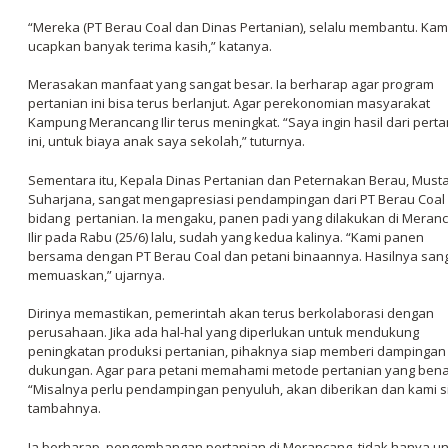
“Mereka (PT Berau Coal dan Dinas Pertanian), selalu membantu. Kam
ucapkan banyak terima kasih,” katanya.
Merasakan manfaat yang sangat besar. Ia berharap agar program
pertanian ini bisa terus berlanjut. Agar perekonomian masyarakat
Kampung Merancang Ilir terus meningkat. “Saya ingin hasil dari pert
ini, untuk biaya anak saya sekolah,” tuturnya.
Sementara itu, Kepala Dinas Pertanian dan Peternakan Berau, Must
Suharjana, sangat mengapresiasi pendampingan dari PT Berau Coal 
bidang pertanian. Ia mengaku, panen padi yang dilakukan di Meran
Ilir pada Rabu (25/6) lalu, sudah yang kedua kalinya. “Kami panen
bersama dengan PT Berau Coal dan petani binaannya. Hasilnya san
memuaskan,” ujarnya.
Dirinya memastikan, pemerintah akan terus berkolaborasi dengan
perusahaan. Jika ada hal-hal yang diperlukan untuk mendukung
peningkatan produksi pertanian, pihaknya siap memberi dampingan
dukungan. Agar para petani memahami metode pertanian yang bena
“Misalnya perlu pendampingan penyuluh, akan diberikan dan kami s
tambahnya.
Ia berharap, pengembangan pertanian di Merancang, tidak hanya u