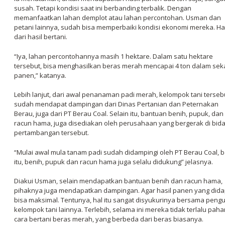
susah. Tetapi kondisi saat ini berbanding terbalik. Dengan
memanfaatkan lahan demplot atau lahan percontohan. Usman dan
petani lainnya, sudah bisa memperbaiki kondisi ekonomi mereka. H
dari hasil bertani.
“Iya, lahan percontohannya masih 1 hektare. Dalam satu hektare
tersebut, bisa menghasilkan beras merah mencapai 4 ton dalam seka
panen,” katanya.
Lebih lanjut, dari awal penanaman padi merah, kelompok tani terseb
sudah mendapat dampingan dari Dinas Pertanian dan Peternakan
Berau, juga dari PT Berau Coal. Selain itu, bantuan benih, pupuk, dan
racun hama, juga disediakan oleh perusahaan yang bergerak di bid
pertambangan tersebut.
“Mulai awal mula tanam padi sudah didampingi oleh PT Berau Coal, b
itu, benih, pupuk dan racun hama juga selalu didukung” jelasnya.
Diakui Usman, selain mendapatkan bantuan benih dan racun hama,
pihaknya juga mendapatkan dampingan. Agar hasil panen yang dida
bisa maksimal. Tentunya, hal itu sangat disyukurinya bersama peng
kelompok tani lainnya. Terlebih, selama ini mereka tidak terlalu pah
cara bertani beras merah, yang berbeda dari beras biasanya.