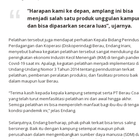
“Harapan kami ke depan, amplang ini bisa
menjadi salah satu produk unggulan kampu
dan bisa dipasarkan secara luas”, ujarnya.
Pelatihan tersebut juga mendapat perhatian Kepala Bidang Perindus
Perdagangan dan Koperasi (Diskoperindag) Berau, Endang Iriani,
menyebut bahwa kegiatan pelatihan tersebut sangat mendukung d
peningkatan ekonomi Industri Kecil Menengah (IKM) di tengah pande
Covid-19 saat ini. Apalagi, kegiatan pelatihan menjadi implementasi d
Undang-Undang Nomor 3 Tahun 2014 tentang perindustrian terkait
pelatihan, pemberian peralatan produksi, dan fasilitasi promosi baik 
dalam maupun luar Berau.
“Terima kasih kepada kepala kampung setempat serta PT Berau Coa
yang telah turut memfasilitasi pelatihan ini dari awal hingga akhir.
Semoga pelatihan ini bisa memperoleh manfaat bagi ibu-ibu di teng
kondisi pandemik ini,” jelas Endang.
Selanjutnya, Endang berharap, pihak-pihak terkait bisa terus saling
bersinergi. Baik itu dengan kampung setempat maupun pihak
perusahaan dalam mengembangkan sumber daya manusia (SDM) d