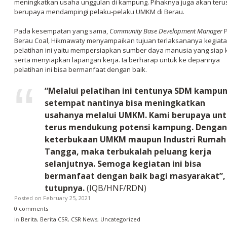
meningkatkan usaha unggulan di kampung. Pihaknya juga akan teru
berupaya mendampingi pelaku-pelaku UMKM di Berau.
Pada kesempatan yang sama,
Community Base Development Manager
P
Berau Coal, Hikmawaty menyampaikan tujuan terlaksananya kegiat
pelatihan ini yaitu mempersiapkan sumber daya manusia yang siap 
serta menyiapkan lapangan kerja. Ia berharap untuk ke depannya
pelatihan ini bisa bermanfaat dengan baik.
“Melalui pelatihan ini tentunya SDM kampu
setempat nantinya bisa meningkatkan
usahanya melalui UMKM. Kami berupaya un
terus mendukung potensi kampung. Dengan
keterbukaan UMKM maupun Industri Rumah
Tangga, maka terbukalah peluang kerja
selanjutnya. Semoga kegiatan ini bisa
bermanfaat dengan baik bagi masyarakat”,
tutupnya.
(IQB/HNF/RDN)
Posted on
February 25, 2021
0 comments
in
Berita
,
Berita CSR
,
CSR News
,
Uncategorized