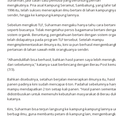
Suharman, jadi salah satu pemuda yang beruntung pernah
mengikutinya. Pria asal Kampung Seramut, Sambaliung, yang lahir t
1996 itu, telah sukses menerapkan ilmu bertani di lahan kampungny
sendiri, hingga ke kampung-kampung lainnya.
Sebelum mengikuti TLF, Suharman mengaku hanya tahu cara bertani
seperti biasanya. Tidak mengetahui persis bagaimana bertani deng
sistem organik. Beruntung, pengetahuan bertani dengan sistem orga
telah didapatnya pada program TLF tersebut. Setelah mampu
mengimplementasikan ilmunya itu, kini ia pun berhasil mengembang
pertanian di lahan sawah milik orangtuanya sendiri.
“Alhamdulillah bisa berhasil, bahkan hasil panen saya lebih meningk
dari sebelumnya,” katanya saat berbincang dengan Berau Post kema
(7/3).
Bahkan disebutnya, setahun berjalan menerapkan ilmunya itu, hasil
panen padinya kini sudah mencapai 6 ton. Padahal sebelumnya han
mampu mendapatkan 2 ton setiap kali panen. “Hasil panen sementa
didistribusikan untuk memenuhi kebutuhan masyarakat di Berau dul
katanya.
Kini, Suharman bisa terjun langsung ke kampung-kampung lainnya u
berbagi ilmu, guna membantu petani di kampung lain, mengembang