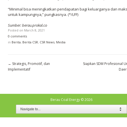
“Minimal bisa meningkatkan pendapatan bagi keluarganya dan mak
untuk kampungnya,” pungkasnya. (*/LFF)
Sumber: berau.prokal.co
Posted on
March 8, 2021
0 comments
in
Berita
,
Berita CSR
,
CSR News
,
Media
←
Strategis, Promotif, dan
Siapkan SDM Profesional U
Implementatif
Daer
Berau Coal Energy
© 2026