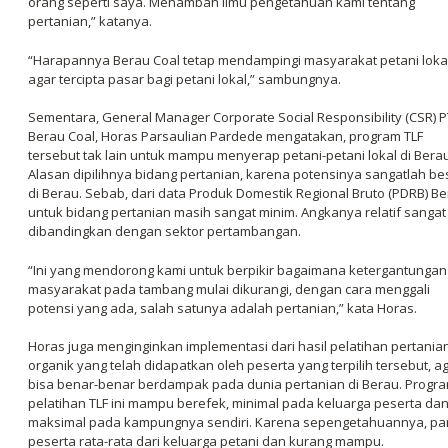
orang seperti saya. Menambah ilmu pengetahuan kami tentang
pertanian,” katanya.
“Harapannya Berau Coal tetap mendampingi masyarakat petani lokal
agar tercipta pasar bagi petani lokal,” sambungnya.
Sementara, General Manager Corporate Social Responsibility (CSR) P
Berau Coal, Horas Parsaulian Pardede mengatakan, program TLF
tersebut tak lain untuk mampu menyerap petani-petani lokal di Berau
Alasan dipilihnya bidang pertanian, karena potensinya sangatlah be
di Berau. Sebab, dari data Produk Domestik Regional Bruto (PDRB) B
untuk bidang pertanian masih sangat minim. Angkanya relatif sangat
dibandingkan dengan sektor pertambangan.
“Ini yang mendorong kami untuk berpikir bagaimana ketergantungan
masyarakat pada tambang mulai dikurangi, dengan cara menggali
potensi yang ada, salah satunya adalah pertanian,” kata Horas.
Horas juga menginginkan implementasi dari hasil pelatihan pertania
organik yang telah didapatkan oleh peserta yang terpilih tersebut, a
bisa benar-benar berdampak pada dunia pertanian di Berau. Progr
pelatihan TLF ini mampu berefek, minimal pada keluarga peserta da
maksimal pada kampungnya sendiri. Karena sepengetahuannya, pa
peserta rata-rata dari keluarga petani dan kurang mampu.