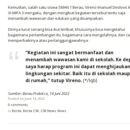
Kemudian, salah satu siswa SMAN 1 Berau, Vireno Imanuel Deslovic 
XI MIPA 3 mengaku, dengan mengikuti kegiatan tersebut tentu saja
menambah wawasan dan edukasi yang disampaikan.
Dirinya turut senang bisa ikut terlibat, khususnya bisa mengetahui
bagaimana pertambangan itu, bagaimana cara mengolahnya, dan ca
memperbaikinya atau pertanggungjawabnya.
“Kegiatan ini sangat bermanfaat dan
menambah wawasan kami di sekolah. Ke de
saya harap program ini dapat menghijauka
lingkungan sekitar. Baik itu di sekolah mau
di rumah,” tutup Vireno.
(*/Iqb)
Sumber: Berau.Prokal.co, 14 Juni 2022
Posted on
June 14, 2022
0 comments
in
Berita
,
Berita CSR
,
CSR News
,
News