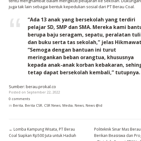
tentu menghambat dalam mengikuti pelajaran ke sekolah. Dukungan 
juga tak lain sebagai bentuk kepedulian sosial dari PT Berau Coal.
“Ada 13 anak yang bersekolah yang terdiri
pelajar SD, SMP dan SMA. Mereka kami bant
berupa baju seragam, sepatu, peralatan tuli
dan buku serta tas sekolah,” jelas Hikmawat
“Semoga dengan bantuan ini turut
meringankan beban orangtua, khususnya
kepada anak-anak korban kebakaran, sehin
tetap dapat bersekolah kembali,” tutupnya.
Sumber: berau.prokal.co
Posted on
September 22, 2022
0 comments
in
Berita
,
Berita CSR
,
CSR News
,
Media
,
News
,
News @id
←
Lomba Kampung Wisata, PT Berau
Politeknik Sinar Mas Berau
Coal Siapkan Rp500 Juta untuk Hadiah
Berikan Beasiswa dan Pr