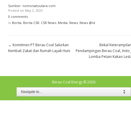
Sumber: nomorsatuutara.com
Posted on
May 2, 2023
0 comments
in
Berita
,
Berita CSR
,
CSR News
,
Media
,
News
,
News @id
←
Komitmen PT Berau Coal Salurkan
Bekal Keterampilan
Kembali Zakat dan Rumah Layak Huni
Pendampingan Berau Coal, Anto 
Lomba Petani Kakao Lest
Berau Coal Energy
© 2026