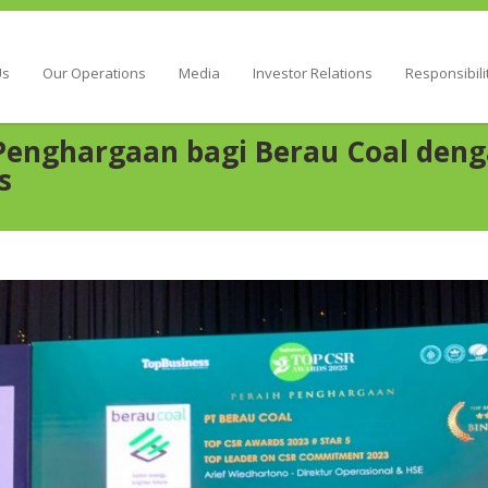
Energy
Us
Our Operations
Media
Investor Relations
Responsibili
Penghargaan bagi Berau Coal den
s