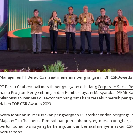
Manajemen PT Berau Coal saat menerima penghargaan TOP CSR Awards 20
PT Berau Coal kembali meraih penghargaan di bidang
Corporate Social Re
nama Program Pengembangan dan Pemberdayaan Masyarakat (PPM). Kali 
pilar bisnis
Sinar Mas
di sektor tambang
batu bara
tersebut meraih penghar
dalam TOP CSR Awards 2023.
Acara tahunan ini merupakan penghargaan
CSR
terbesar dan bergengsi 
Majalah Top Business. Perusahaan-perusahaan yang meraih penghargaan 
pertumbuhan bisnis yang berkelanjutan dan berhasil menyelaraskan CSR
perusahaan.