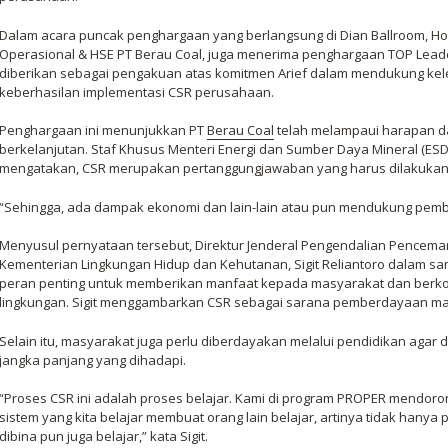
Dalam acara puncak penghargaan yang berlangsung di Dian Ballroom, Hotel
Operasional & HSE PT Berau Coal, juga menerima penghargaan TOP Lead
diberikan sebagai pengakuan atas komitmen Arief dalam mendukung kele
keberhasilan implementasi CSR perusahaan.
Penghargaan ini menunjukkan PT
Berau Coal
telah melampaui harapan d
berkelanjutan. Staf Khusus Menteri Energi dan Sumber Daya Mineral (E
mengatakan, CSR merupakan pertanggungjawaban yang harus dilakukan 
“Sehingga, ada dampak ekonomi dan lain-lain atau pun mendukung pemb
Menyusul pernyataan tersebut, Direktur Jenderal Pengendalian Pencema
Kementerian Lingkungan Hidup dan Kehutanan, Sigit Reliantoro dalam sa
peran penting untuk memberikan manfaat kepada masyarakat dan berko
lingkungan. Sigit menggambarkan CSR sebagai sarana pemberdayaan mas
Selain itu, masyarakat juga perlu diberdayakan melalui pendidikan agar
jangka panjang yang dihadapi.
“Proses CSR ini adalah proses belajar. Kami di program PROPER mendor
sistem yang kita belajar membuat orang lain belajar, artinya tidak hany
dibina pun juga belajar,” kata Sigit.