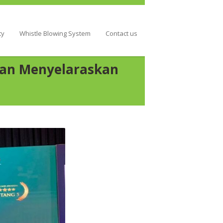
ty
Whistle Blowing System
Contact us
gan Menyelaraskan