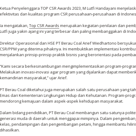
Ketua Penyelenggara TOP CSR Awards 2023, M Lutfi Handayani menjelask
efektivitas dan kualitas program CSR perusahaan-perusahaan di Indonesi
Ia mengatakan,
Top CSR Awards
merupakan kegiatan penilaian dan pembe
Lutfi juga yakin ajang ini yang terbesar dan paling membanggakan di Indo
Direktur Operasional dan HSE PT Berau Coal Arief Wiedhartono bersyuku
CSR/PPM yang diterima pihaknya. Ini membuktikan implementasi kontribusi
menjalankan prinsip-prinsip praktik bisnis yang berorientasi pada pemb
“Kami secara berkesinambungan mengimplementasikan program-program
Melakukan inovasi-inovasi agar program yang dijalankan dapat member
kemandirian masyarakat,” ujar Arief.
PT Berau Coal diketahui juga merupakan salah satu perusahaan yang 
Emas dari Kementerian Lingkungan Hidup dan Kehutanan. Program-progr
mendorong kemajuan dalam aspek-aspek kehidupan masyarakat.
Dalam bidang pendidikan, PT Berau Coal membangun satu-satunya polite
generasi muda di daerah untuk menggapai mimpinya. Dalam pengemba
kelas, pendampingan dan pengembangan petani, hingga membantu hiliri
dihasilkan.