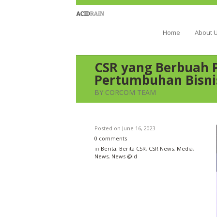
Berau Coal 
Home
About 
CSR yang Berbuah 
Pertumbuhan Bisni
BY CORCOM TEAM
Posted on
June 16, 2023
0 comments
in
Berita
,
Berita CSR
,
CSR News
,
Media
,
News
,
News @id