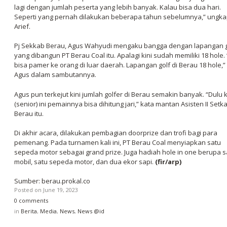
lagi dengan jumlah peserta yang lebih banyak. Kalau bisa dua hari.
Seperti yang pernah dilakukan beberapa tahun sebelumnya,” ungk
Arief.
Pj Sekkab Berau, Agus Wahyudi mengaku bangga dengan lapangan g
yang dibangun PT Berau Coal itu. Apalagi kini sudah memiliki 18 hole. 
bisa pamer ke orang di luar daerah. Lapangan golf di Berau 18 hole,”
Agus dalam sambutannya.
Agus pun terkejut kini jumlah golfer di Berau semakin banyak. “Dulu 
(senior) ini pemainnya bisa dihitung jari,” kata mantan Asisten II Setk
Berau itu.
Di akhir acara, dilakukan pembagian doorprize dan trofi bagi para
pemenang. Pada turnamen kali ini, PT Berau Coal menyiapkan satu
sepeda motor sebagai grand prize. Juga hadiah hole in one berupa s
mobil, satu sepeda motor, dan dua ekor sapi.
(fir/arp)
Sumber: berau.prokal.co
Posted on
June 19, 2023
0 comments
in
Berita
,
Media
,
News
,
News @id