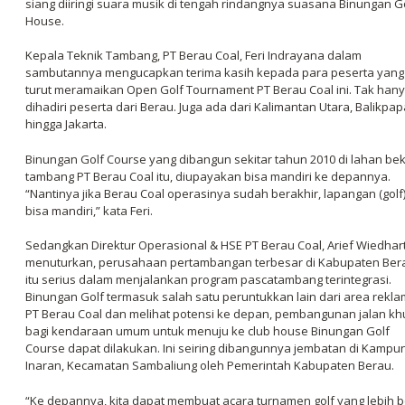
siang diiringi suara musik di tengah rindangnya suasana Binungan G
House.
Kepala Teknik Tambang, PT Berau Coal, Feri Indrayana dalam
sambutannya mengucapkan terima kasih kepada para peserta yang
turut meramaikan Open Golf Tournament PT Berau Coal ini. Tak han
dihadiri peserta dari Berau. Juga ada dari Kalimantan Utara, Balikpap
hingga Jakarta.
Binungan Golf Course yang dibangun sekitar tahun 2010 di lahan be
tambang PT Berau Coal itu, diupayakan bisa mandiri ke depannya.
“Nantinya jika Berau Coal operasinya sudah berakhir, lapangan (golf) 
bisa mandiri,” kata Feri.
Sedangkan Direktur Operasional & HSE PT Berau Coal, Arief Wiedha
menuturkan, perusahaan pertambangan terbesar di Kabupaten Ber
itu serius dalam menjalankan program pascatambang terintegrasi.
Binungan Golf termasuk salah satu peruntukkan lain dari area rekla
PT Berau Coal dan melihat potensi ke depan, pembangunan jalan k
bagi kendaraan umum untuk menuju ke club house Binungan Golf
Course dapat dilakukan. Ini seiring dibangunnya jembatan di Kampu
Inaran, Kecamatan Sambaliung oleh Pemerintah Kabupaten Berau.
“Ke depannya, kita dapat membuat acara turnamen golf yang lebih 