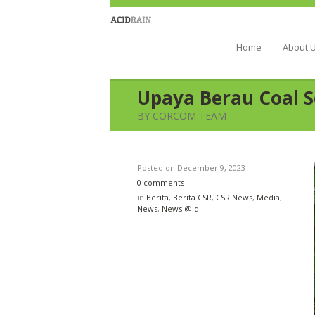
Berau Coal 
Home
About 
Upaya Berau Coal 
BY CORCOM TEAM
Posted on
December 9, 2023
0 comments
in
Berita
,
Berita CSR
,
CSR News
,
Media
,
News
,
News @id