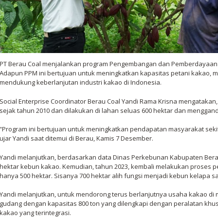
PT Berau Coal menjalankan program Pengembangan dan Pemberdayaan M
Adapun PPM ini bertujuan untuk meningkatkan kapasitas petani kakao, 
mendukung keberlanjutan industri kakao di Indonesia.
Social Enterprise Coordinator Berau Coal Yandi Rama Krisna mengatakan,
sejak tahun 2010 dan dilakukan di lahan seluas 600 hektar dan menggand
“Program ini bertujuan untuk meningkatkan pendapatan masyarakat sekit
ujar Yandi saat ditemui di Berau, Kamis 7 Desember.
Yandi melanjutkan, berdasarkan data Dinas Perkebunan Kabupaten Berau
hektar kebun kakao. Kemudian, tahun 2023, kembali melakukan proses p
hanya 500 hektar. Sisanya 700 hektar alih fungsi menjadi kebun kelapa sa
Yandi melanjutkan, untuk mendorong terus berlanjutnya usaha kakao di m
gudang dengan kapasitas 800 ton yang dilengkapi dengan peralatan khus
kakao yang terintegrasi.