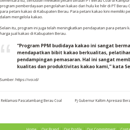
Sementara itu, Senuddin mewakili petani binaan PT Berau Coal di Kam
program pemberdayaan pengolahan kakao dari hulu ke hilir di PT Berau 
para petani kakao di Kabupaten Berau. Para petani kakao kini memiliki 
dalam mengelola kakao.
Selain itu, program ini juga telah meningkatkan pendapatan para petani 
harga jual kakao di Kabupaten Berau.
“Program PPM budidaya kakao ini sangat berma
mendapatkan bibit kakao berkualitas, pelatiha
pendampingan pemasaran. Hal ini sangat mem
kualitas dan produktivitas kakao kami,” kata S
Sumber: https://voi.id/
, Reklamasi Pascatambang Berau Coal
Pj Gubernur Kaltim Apresiasi Be
Home
Our Brand
Our Profile
Our Commitment
Conta