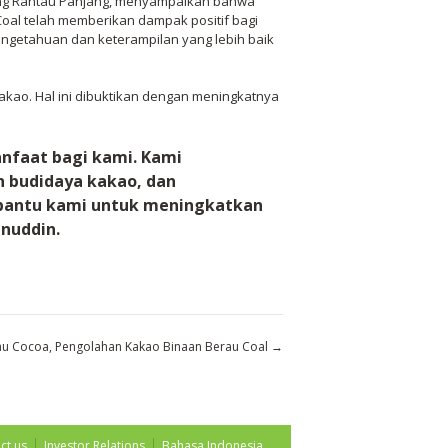
pung Rantau Panjang, menyampaikan bahwa
Coal telah memberikan dampak positif bagi
pengetahuan dan keterampilan yang lebih baik
kakao. Hal ini dibuktikan dengan meningkatnya
nfaat bagi kami. Kami
n budidaya kakao, dan
bantu kami untuk meningkatkan
enuddin.
rau Cocoa, Pengolahan Kakao Binaan Berau Coal
→
ct us
Investor Relations
Bahasa Indonesia