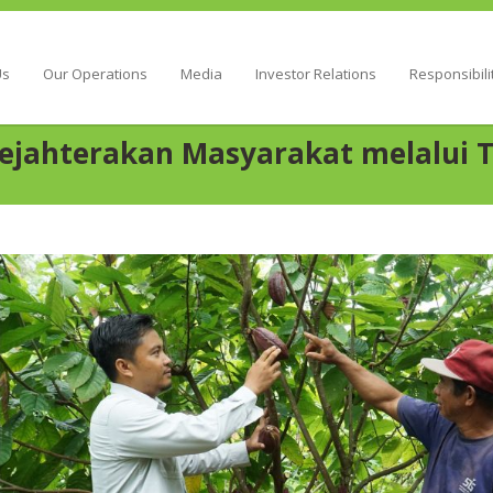
Energy
Us
Our Operations
Media
Investor Relations
Responsibili
Sejahterakan Masyarakat melalui