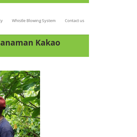
ty
Whistle Blowing System
Contact us
 Tanaman Kakao