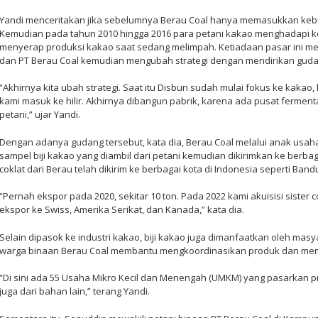
Yandi menceritakan jika sebelumnya Berau Coal hanya memasukkan keb
Kemudian pada tahun 2010 hingga 2016 para petani kakao menghadapi ke
menyerap produksi kakao saat sedang melimpah. Ketiadaan pasar ini m
dan PT Berau Coal kemudian mengubah strategi dengan mendirikan guda
“Akhirnya kita ubah strategi. Saat itu Disbun sudah mulai fokus ke kakao
kami masuk ke hilir. Akhirnya dibangun pabrik, karena ada pusat fermenta
petani,” ujar Yandi.
Dengan adanya gudang tersebut, kata dia, Berau Coal melalui anak us
sampel biji kakao yang diambil dari petani kemudian dikirimkan ke berbagai 
coklat dari Berau telah dikirim ke berbagai kota di Indonesia seperti Ban
“Pernah ekspor pada 2020, sekitar 10 ton. Pada 2022 kami akuisisi sister 
ekspor ke Swiss, Amerika Serikat, dan Kanada,” kata dia.
Selain dipasok ke industri kakao, biji kakao juga dimanfaatkan oleh masy
warga binaan Berau Coal membantu mengkoordinasikan produk dan me
“Di sini ada 55 Usaha Mikro Kecil dan Menengah (UMKM) yang pasarkan 
juga dari bahan lain,” terang Yandi.