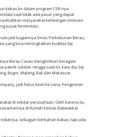
un kakao ke dalam program CSR-nya.
ndala saat tidak ada pasar yang dapat
enyebabkan masyarakat kehilangan motivasi
ng pusat fermentasi.
, hulu jadi bagiannya Dinas Perkebunan Berau,
si yang bisa meningkatkan kualitas biji
ahanya Berau Cacao mengirimkan beragam
pabrik cokelat. Hingga saat ini, kata dia, biji
dung, Bogor, Malang, Bali dan Makassar.
company, jadi fokus kirim ke sana. Pengiriman
arakat di sekitar perusahaan. Oleh karena itu,
masarkannya di Rumah Kemas Batiwakkal.
produknya, sebagian berbahan kakao, tapi ada