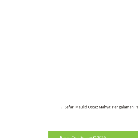
←
Safari Maulid Ustaz Mahya: Pengalaman 
Berau Coal Energy
© 2026