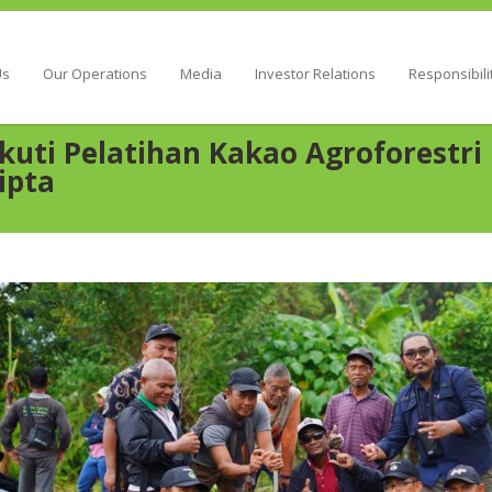
Energy
Us
Our Operations
Media
Investor Relations
Responsibili
 Ikuti Pelatihan Kakao Agroforestr
ipta