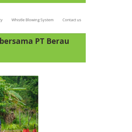
ty
Whistle Blowing System
Contact us
i bersama PT Berau