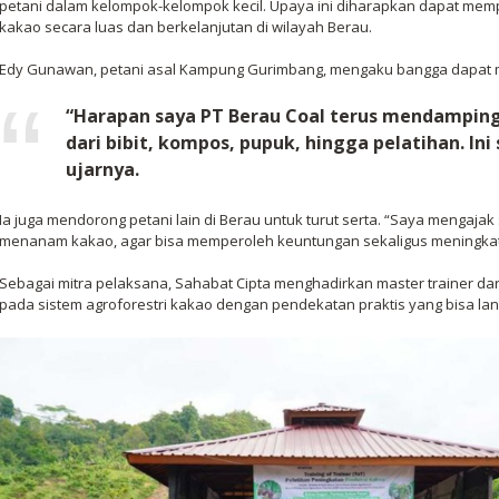
petani dalam kelompok-kelompok kecil. Upaya ini diharapkan dapat me
kakao secara luas dan berkelanjutan di wilayah Berau.
Edy Gunawan, petani asal Kampung Gurimbang, mengaku bangga dapat men
“Harapan saya PT Berau Coal terus mendampingi
dari bibit, kompos, pupuk, hingga pelatihan. In
ujarnya.
Ia juga mendorong petani lain di Berau untuk turut serta. “Saya mengaj
menanam kakao, agar bisa memperoleh keuntungan sekaligus meningka
Sebagai mitra pelaksana, Sahabat Cipta menghadirkan master trainer dar
pada sistem agroforestri kakao dengan pendekatan praktis yang bisa lan