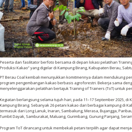
Peserta dan fasilitator berfoto bersama di depan lokasi pelatihan Trainin
Produksi Kakao” yang digelar di Kampung Birang, Kabupaten Berau, Sabtu 
PT Berau Coal kembali menunjukkan komitmennya dalam mendukung peng
program pengembangan kakao berbasis agroforestri. Bekerja sama deng
menyelenggarakan pelatihan bertajuk Training of Trainers (ToT) untuk p
Kegiatan berlangsung selama tujuh hari, pada 11–17 September 2025, di 
Kampung Birang. Sebanyak 26 petani kakao dari berbagai kampung di Kab
termasuk dari Long Lanuk, Inaran, Sambaliung, Merasa, Bujangga, Pariba
Tumbit Dayak, Samburakat, Maluang, Gurimbang, Gunung Panjang, Seram
Program ToT dirancang untuk membekali petani terpilih agar dapat menj