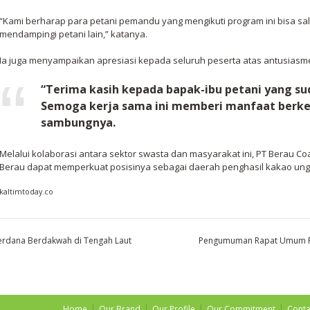
“Kami berharap para petani pemandu yang mengikuti program ini bisa s
mendampingi petani lain,” katanya.
Ia juga menyampaikan apresiasi kepada seluruh peserta atas antusiasm
“Terima kasih kepada bapak-ibu petani yang su
Semoga kerja sama ini memberi manfaat berke
sambungnya.
Melalui kolaborasi antara sektor swasta dan masyarakat ini, PT Berau C
Berau dapat memperkuat posisinya sebagai daerah penghasil kakao ung
kaltimtoday.co
Perdana Berdakwah di Tengah Laut
Pengumuman Rapat Umum Pe
Home
Our Brand
Our Profile
Our Commitment
Conta