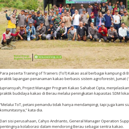
Para peserta Training of Trainers (ToT) Kakao asal berbagai kampung d
praktik lapangan penanaman kakao berbasis sistem agroforestri, Jumat (1
Jupriansyah, Project Manager Program Kakao Sahabat Cipta, menjelaska
praktik budidaya kakao di Berau melalui peningkatan kapasitas SDM lokal
“Melalui ToT, petani pemandu tidak hanya mendampingi, tapi juga kami si
komunitasnya,” kata dia.
Dari sisi perusahaan, Cahyo Andrianto, General Manager Operation Supp
pentingnya kolaborasi dalam mendorong Berau sebagai sentra kakao.