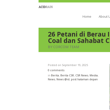
Berau Coal 
Home
About 
26 Petani di Berau
Coal dan Sahabat C
BY CORCOM TEAM
Posted on
September 19, 2025
0 comments
in
Berita
,
Berita CSR
,
CSR News
,
Media
,
News
,
News @id
,
post halaman depan