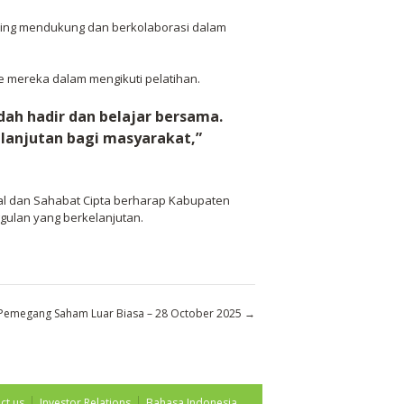
aling mendukung dan berkolaborasi dalam
e mereka dalam mengikuti pelatihan.
dah hadir dan belajar bersama.
lanjutan bagi masyarakat,”
oal dan Sahabat Cipta berharap Kabupaten
gulan yang berkelanjutan.
megang Saham Luar Biasa – 28 October 2025
→
ct us
Investor Relations
Bahasa Indonesia