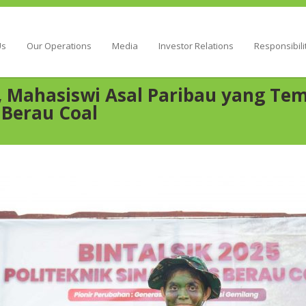
Energy
Us
Our Operations
Media
Investor Relations
Responsibili
a, Mahasiswi Asal Paribau yang T
 Berau Coal