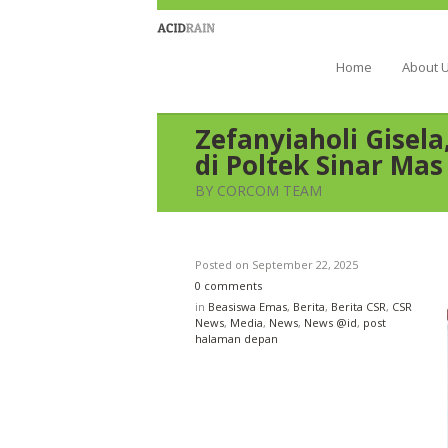
Berau Coal 
Home
About 
Zefanyiaholi Gisel
di Poltek Sinar Mas
BY CORCOM TEAM
Posted on
September 22, 2025
0 comments
in
Beasiswa Emas
,
Berita
,
Berita CSR
,
CSR
News
,
Media
,
News
,
News @id
,
post
halaman depan