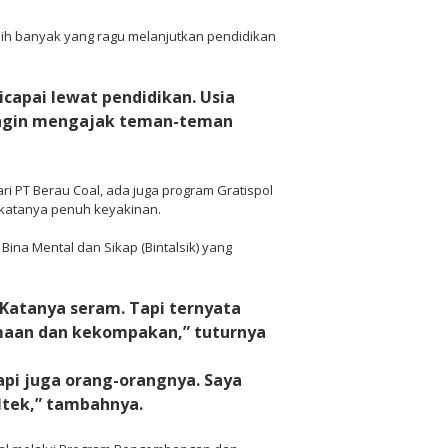
asih banyak yang ragu melanjutkan pendidikan
dicapai lewat pendidikan. Usia
ingin mengajak teman-teman
ri PT Berau Coal, ada juga program Gratispol
” katanya penuh keyakinan.
na Mental dan Sikap (Bintalsik) yang
 Katanya seram. Tapi ternyata
amaan dan kekompakan,” tuturnya
api juga orang-orangnya. Saya
ltek,” tambahnya.