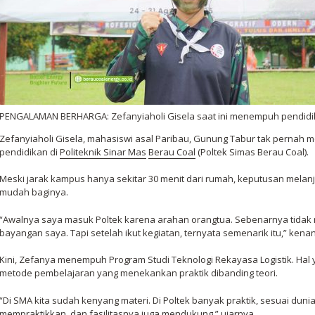
PENGALAMAN BERHARGA: Zefanyiaholi Gisela saat ini menempuh pendidikan
Zefanyiaholi Gisela, mahasiswi asal Paribau, Gunung Tabur tak perna
pendidikan di
Politeknik Sinar Mas
Berau Coal
(Poltek Simas Berau Coal).
Meski jarak kampus hanya sekitar 30 menit dari rumah, keputusan melanju
mudah baginya.
“Awalnya saya masuk Poltek karena arahan orangtua. Sebenarnya tidak m
bayangan saya. Tapi setelah ikut kegiatan, ternyata semenarik itu,” kena
Kini, Zefanya menempuh Program Studi Teknologi Rekayasa Logistik. Hal 
metode pembelajaran yang menekankan praktik dibanding teori.
“Di SMA kita sudah kenyang materi. Di Poltek banyak praktik, sesuai dunia 
mempraktikkan, dan fasilitasnya juga mendukung,” ujarnya.