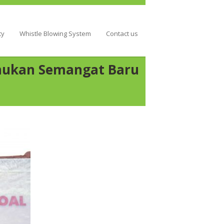
ty
Whistle Blowing System
Contact us
emukan Semangat Baru