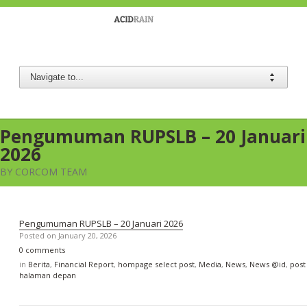
Berau Coal
Pengumuman RUPSLB – 20 Januari
2026
BY CORCOM TEAM
Pengumuman RUPSLB – 20 Januari 2026
Posted on
January 20, 2026
0 comments
in
Berita
,
Financial Report
,
hompage select post
,
Media
,
News
,
News @id
,
post
halaman depan