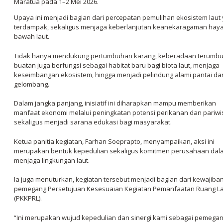
Maratua pada 1–2 Mei 2026.
Upaya ini menjadi bagian dari percepatan pemulihan ekosistem laut
terdampak, sekaligus menjaga keberlanjutan keanekaragaman haya
bawah laut.
Tidak hanya mendukung pertumbuhan karang, keberadaan terumb
buatan juga berfungsi sebagai habitat baru bagi biota laut, menjaga
keseimbangan ekosistem, hingga menjadi pelindung alami pantai dar
gelombang.
Dalam jangka panjang, inisiatif ini diharapkan mampu memberikan
manfaat ekonomi melalui peningkatan potensi perikanan dan pariwi
sekaligus menjadi sarana edukasi bagi masyarakat.
Ketua panitia kegiatan, Farhan Soeprapto, menyampaikan, aksi ini
merupakan bentuk kepedulian sekaligus komitmen perusahaan dal
menjaga lingkungan laut.
Ia juga menuturkan, kegiatan tersebut menjadi bagian dari kewajiba
pemegang Persetujuan Kesesuaian Kegiatan Pemanfaatan Ruang L
(PKKPRL).
“Ini merupakan wujud kepedulian dan sinergi kami sebagai pemega