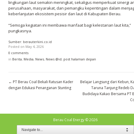
lingkungan laut semakin meningkat, sekaligus memperkuat sinergi a
perusahaan, masyarakat, dan pemangku kepentingan dalam menja
keberlanjutan ekosistem pesisir dan laut di Kabupaten Berau.
“Semoga kegiatan ini membawa manfaat bagi kelestarian laut kita,”
pungkasnya.
Sumber: berauterkini.co.id
Posted on
May 4, 2026
0 comments
in
Berita
,
Media
,
News
,
News @id
,
post halaman depan
←
PT Berau Coal Bekali Ratusan Kader
Belajar Langsung dari Kebun, K
dengan Edukasi Penanganan Stunting
Taruna Tanjung Redeb D
Budidaya Kakao Bersama PT 
Co
Berau Coal Energy
© 2026