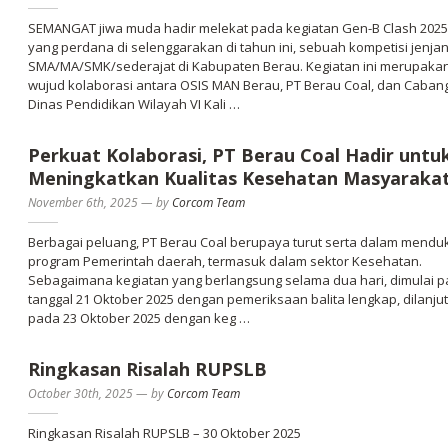
SEMANGAT jiwa muda hadir melekat pada kegiatan Gen-B Clash 2025
yang perdana di selenggarakan di tahun ini, sebuah kompetisi jenja
SMA/MA/SMK/sederajat di Kabupaten Berau. Kegiatan ini merupaka
wujud kolaborasi antara OSIS MAN Berau, PT Berau Coal, dan Caban
Dinas Pendidikan Wilayah VI Kali …
Perkuat Kolaborasi, PT Berau Coal Hadir untu
Meningkatkan Kualitas Kesehatan Masyaraka
November 6th, 2025
—
by
Corcom Team
Berbagai peluang, PT Berau Coal berupaya turut serta dalam mendu
program Pemerintah daerah, termasuk dalam sektor Kesehatan.
Sebagaimana kegiatan yang berlangsung selama dua hari, dimulai 
tanggal 21 Oktober 2025 dengan pemeriksaan balita lengkap, dilanju
pada 23 Oktober 2025 dengan keg …
Ringkasan Risalah RUPSLB
October 30th, 2025
—
by
Corcom Team
Ringkasan Risalah RUPSLB – 30 Oktober 2025