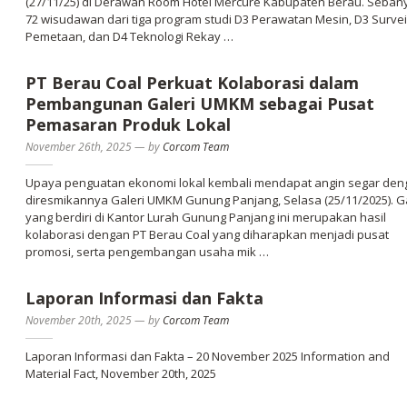
(27/11/25) di Derawan Room Hotel Mercure Kabupaten Berau. Seban
72 wisudawan dari tiga program studi D3 Perawatan Mesin, D3 Survei
Pemetaan, dan D4 Teknologi Rekay …
PT Berau Coal Perkuat Kolaborasi dalam
Pembangunan Galeri UMKM sebagai Pusat
Pemasaran Produk Lokal
November 26th, 2025
—
by
Corcom Team
Upaya penguatan ekonomi lokal kembali mendapat angin segar den
diresmikannya Galeri UMKM Gunung Panjang, Selasa (25/11/2025). Ga
yang berdiri di Kantor Lurah Gunung Panjang ini merupakan hasil
kolaborasi dengan PT Berau Coal yang diharapkan menjadi pusat
promosi, serta pengembangan usaha mik …
Laporan Informasi dan Fakta
November 20th, 2025
—
by
Corcom Team
Laporan Informasi dan Fakta – 20 November 2025 Information and
Material Fact, November 20th, 2025