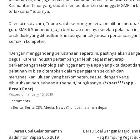
Kalimantan Timur yang sudah memberikan izin sehingga MGMP ini bi
terlaksana,” tuturnya.
Ditemui usai acara, Triono salah seorang peserta pelatihan merupa
guru SMK 6 Samarinda, juga berharap nantinya setelah pelatihan ini,
anak didik yang dihasilkan khususnya untuk jurusan pertambangan 
semakin kompeten.
“Dengan menggandeng perusahaan seperti ini, pastinya akan sanga
bagus. Karena industri pertambangan lebih cepat menyerap
perkembangan teknologi sehingga nantinya apa yang kita dapat dari
pelatihan ini bisa diterapkan dalam pengajaran sekolah dan
menghasilkan lulusan yang berkompeten, sesuai dengan yang
dibutuhkan perusahaan itu sendiri,”pungkasnya.
(*/nar/***/app –
Berau Post)
Posted on
January 15, 2019
0 comments
in
Berita
,
Berita CSR
,
Media
,
News @id
,
post halaman depan
←
Berau Coal Gelar turnamen
Berau Coal Bangun Masjid Jami 
Badminton Bupati Cup 2019
Haq Kampung Pegat Buk