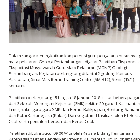
Dalam rangka meningkatkan kompetensi guru pengajar, khususnya 
mata pelajaran Geologi Pertambangan, digelar Pelatihan Eksplorasi 
Eksploitasi Musyawarah Guru Mata Pelajaran (MGMP) Geologi
Pertambangan. Kegiatan berlangsung di lantai 2 gedung Kampus
Parapatan, Sinar Mas Berau Training Centre (SM-BTC), Senin (15/1)
kemarin.
Pelatihan berlangsung 15 hingga 18 Januari 2018 diikuti beberapa gu
dari Sekolah Menengah Kejuruan (SMK) sekitar 20 guru di Kalimanta
Timur, yakni guru-guru SMK dari Berau, Balikpapan, Bontang, Samari
dan Kutai Kartanegara (Kukar). Dan kegiatan difasilitasi oleh PT Bera
Coal, serta pemateri berasal dari Berau Coal.
Pelatihan dibuka pukul 09.00 Wita oleh Kepala Bidang Pembinaan
Ketenagaan Dinas Pendidikan Provinsi Kalimantan Timur, Idhamsyah