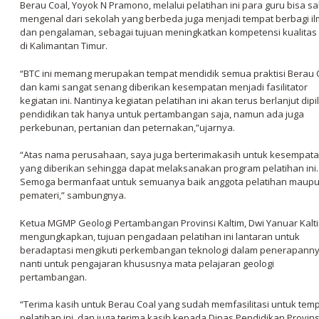
Berau Coal, Yoyok N Pramono, melalui pelatihan ini para guru bisa sa
mengenal dari sekolah yang berbeda juga menjadi tempat berbagi i
dan pengalaman, sebagai tujuan meningkatkan kompetensi kualitas
di Kalimantan Timur.
“BTC ini memang merupakan tempat mendidik semua praktisi Berau C
dan kami sangat senang diberikan kesempatan menjadi fasilitator
kegiatan ini. Nantinya kegiatan pelatihan ini akan terus berlanjut dipi
pendidikan tak hanya untuk pertambangan saja, namun ada juga
perkebunan, pertanian dan peternakan,”ujarnya.
“Atas nama perusahaan, saya juga berterimakasih untuk kesempat
yang diberikan sehingga dapat melaksanakan program pelatihan ini.
Semoga bermanfaat untuk semuanya baik anggota pelatihan maup
pemateri,” sambungnya.
Ketua MGMP Geologi Pertambangan Provinsi Kaltim, Dwi Yanuar Kalt
mengungkapkan, tujuan pengadaan pelatihan ini lantaran untuk
beradaptasi mengikuti perkembangan teknologi dalam penerapann
nanti untuk pengajaran khususnya mata pelajaran geologi
pertambangan.
“Terima kasih untuk Berau Coal yang sudah memfasilitasi untuk tem
pelatihan ini, dan juga terima kasih kepada Dinas Pendidikan Provins