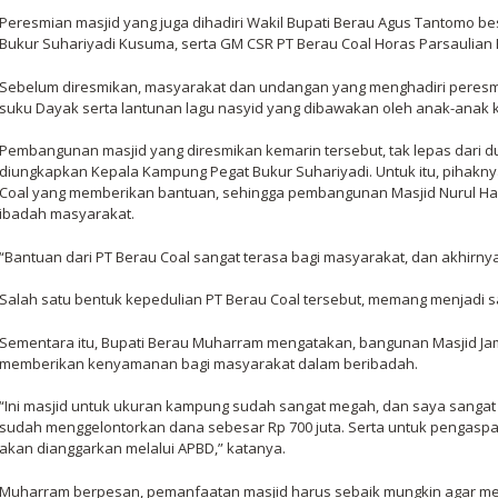
Peresmian masjid yang juga dihadiri Wakil Bupati Berau Agus Tantomo b
Bukur Suhariyadi Kusuma, serta GM CSR PT Berau Coal Horas Parsaulian
Sebelum diresmikan, masyarakat dan undangan yang menghadiri peresmia
suku Dayak serta lantunan lagu nasyid yang dibawakan oleh anak-anak 
Pembangunan masjid yang diresmikan kemarin tersebut, tak lepas dari d
diungkapkan Kepala Kampung Pegat Bukur Suhariyadi. Untuk itu, pihakny
Coal yang memberikan bantuan, sehingga pembangunan Masjid Nurul Haq
ibadah masyarakat.
“Bantuan dari PT Berau Coal sangat terasa bagi masyarakat, dan akhirnya 
Salah satu bentuk kepedulian PT Berau Coal tersebut, memang menjadi
Sementara itu, Bupati Berau Muharram mengatakan, bangunan Masjid Jam
memberikan kenyamanan bagi masyarakat dalam beribadah.
“Ini masjid untuk ukuran kampung sudah sangat megah, dan saya sangat 
sudah menggelontorkan dana sebesar Rp 700 juta. Serta untuk pengaspa
akan dianggarkan melalui APBD,” katanya.
Muharram berpesan, pemanfaatan masjid harus sebaik mungkin agar men