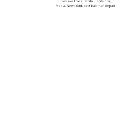
in
Beasiswa Emas
,
Berita
,
Berita CSR
,
Media
,
News @id
,
post halaman depan