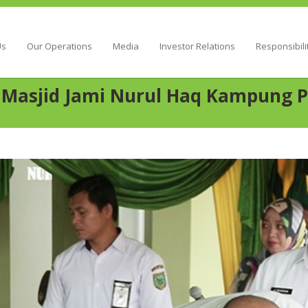
Energy
Us
Our Operations
Media
Investor Relations
Responsibili
 Masjid Jami Nurul Haq Kampung 