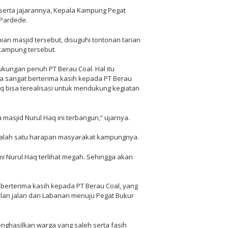
eserta jajarannya, Kepala Kampung Pegat
 Pardede.
n masjid tersebut, disuguhi tontonan tarian
kampung tersebut.
ukungan penuh PT Berau Coal. Hal itu
a sangat berterima kasih kepada PT Berau
 bisa terealisasi untuk mendukung kegiatan
masjid Nurul Haq ini terbangun,” ujarnya.
 salah satu harapan masyarakat kampungnya.
i Nurul Haq terlihat megah. Sehingga akan
berterima kasih kepada PT Berau Coal, yang
lan jalan dari Labanan menuju Pegat Bukur
ghasilkan warga yang saleh serta fasih