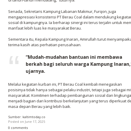
di tahun-tahun mendatang,” tuturnya.
Senada, Sekretaris Kampung Labanan Makmur, Furqon, juga
mengapresiasi konsistensi PT Berau Coal dalam mendukung kegiata
sosial di kampungnya. Ia berharap sinergi ini terus terjalin untuk me
manfaat lebih luas ke masyarakat Berau.
Sementara itu, Kepala Kampung Inaran, Amirullah turut menyampaik
terima kasih atas perhatian perusahaan.
“Mudah-mudahan bantuan ini membawa
berkah bagi seluruh warga Kampung Inaran,
ujarnya.
Melalui kegiatan kurban ini, PT Berau Coal kembali menegaskan
posisinya tidak hanya sebagai pelaku industri, tetapi juga sebagai mi
masyarakat. Komitmen terhadap pembangunan sosial dan lingkung
menjadi bagian dari kontribusi berkelanjutan yang terus diperkuat d
masa depan Berau yang lebih baik.
Sumber: kaltimtoday.co
Posted on
June 17, 2025
0 comments