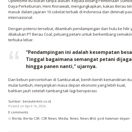
Optimisme itu bukan tanpa alasan. Kepala Bidang Pembinaan Sumb
Daya Perkebunan, Heni Risnawati, mengungkapkan, kakao Berau te
masuk dalam jajaran 10 cokelat terbaik di Indonesia dan diminati pa
internasional.
Dengan potensi tersebut, ditambah pendampingan dari hulu ke hilir 
dilakukan PT Berau Coal, peluang petani untuk berkembang semakin
terbuka lebar.
“Pendampingan ini adalah kesempatan besa
Tinggal bagaimana semangat petani dijaga
hingga panen nanti,” ujarnya.
Dari kebun percontohan di Samburakat, benih-benih kemandirian itu 
mulai tumbuh, menjanjikan masa depan ekonomi yang lebih kuat,
bahkan jauh setelah tambang tak lagi beroperasi.
Sumber: berauterkini.co.id
Posted on
April 16, 2026
0 comments
in
Berita
,
Berita CSR
,
CSR News
,
Media
,
News
,
News @id
,
post halaman depan