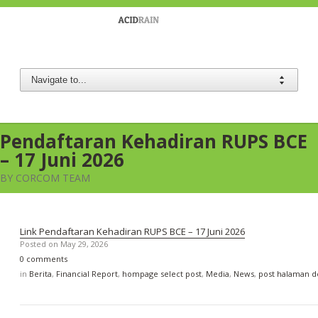
Berau Coal
Pendaftaran Kehadiran RUPS BCE
– 17 Juni 2026
BY CORCOM TEAM
Link Pendaftaran Kehadiran RUPS BCE – 17 Juni 2026
Posted on
May 29, 2026
0 comments
in
Berita
,
Financial Report
,
hompage select post
,
Media
,
News
,
post halaman 