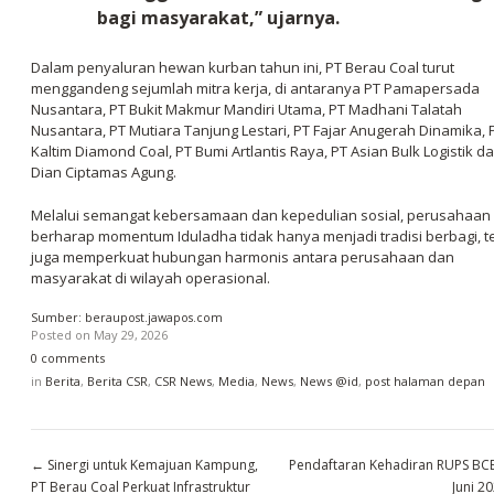
bagi masyarakat,” ujarnya.
Dalam penyaluran hewan kurban tahun ini, PT Berau Coal turut
menggandeng sejumlah mitra kerja, di antaranya PT Pamapersada
Nusantara, PT Bukit Makmur Mandiri Utama, PT Madhani Talatah
Nusantara, PT Mutiara Tanjung Lestari, PT Fajar Anugerah Dinamika, 
Kaltim Diamond Coal, PT Bumi Artlantis Raya, PT Asian Bulk Logistik d
Dian Ciptamas Agung.
Melalui semangat kebersamaan dan kepedulian sosial, perusahaan
berharap momentum Iduladha tidak hanya menjadi tradisi berbagi, t
juga memperkuat hubungan harmonis antara perusahaan dan
masyarakat di wilayah operasional.
Sumber: beraupost.jawapos.com
Posted on
May 29, 2026
0 comments
in
Berita
,
Berita CSR
,
CSR News
,
Media
,
News
,
News @id
,
post halaman depan
←
Sinergi untuk Kemajuan Kampung,
Pendaftaran Kehadiran RUPS BCE
PT Berau Coal Perkuat Infrastruktur
Juni 2